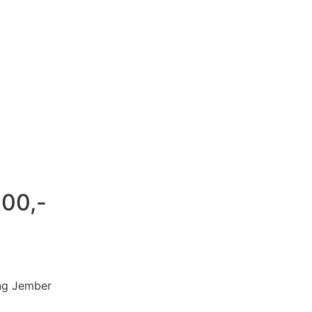
000,-
ng Jember