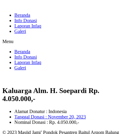
Skip
to
Beranda
content
Info Donasi
Laporan Infaq
Galeri
Menu
Beranda
Info Donasi
Laporan Infaq
Galeri
Kaluarga Alm. H. Soepardi Rp.
4.050.000,-
Alamat Donatur : Indonesia
Tanggal Donasi :
November 20, 2023
Nominal Donasi : Rp. 4.050.000,-
© 2023 Masjid Jami’ Pondok Pesantren Baitul Arqom Balung