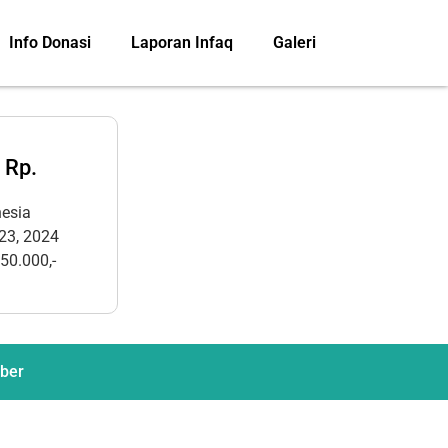
Info Donasi
Laporan Infaq
Galeri
 Rp.
nesia
 23, 2024
50.000,-
mber