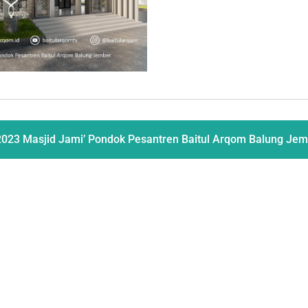
023 Masjid Jami’ Pondok Pesantren Baitul Arqom Balung Je